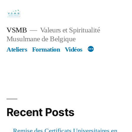
Skip
to
content
VSMB
Valeurs et Spiritualité
Musulmane de Belgique
Ateliers
Formation
Vidéos
Recent Posts
Remise des Certificats Universitaires en