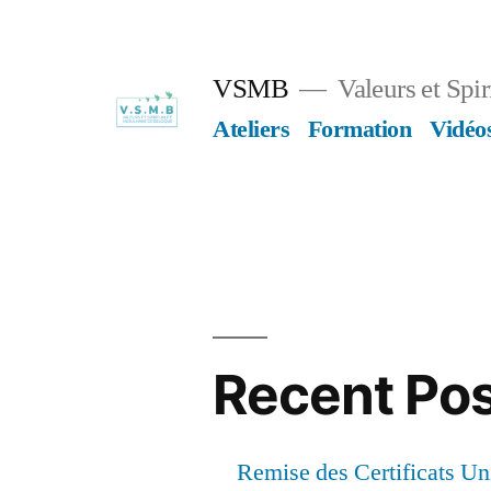
Skip
to
VSMB
Valeurs et Spi
content
Ateliers
Formation
Vidéo
Recent Po
Remise des Certificats Uni