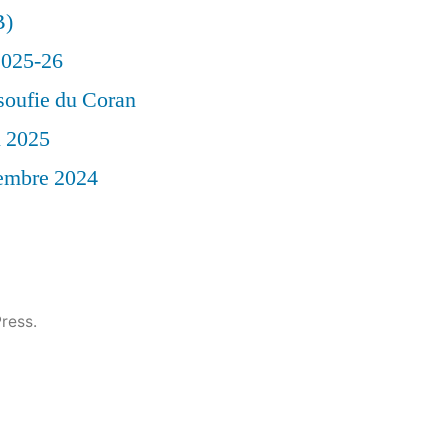
B)
 2025-26
soufie du Coran
l 2025
vembre 2024
ress.