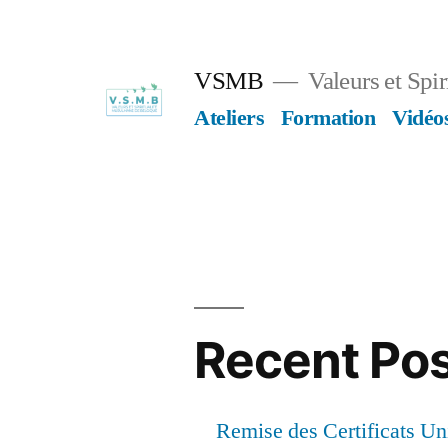
Skip
to
VSMB
Valeurs et Spi
content
Ateliers
Formation
Vidéo
Recent Po
Remise des Certificats Uni