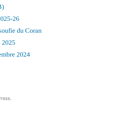
B)
 2025-26
soufie du Coran
l 2025
vembre 2024
ress.