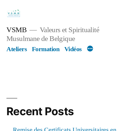
Skip
to
content
VSMB
Valeurs et Spiritualité
Musulmane de Belgique
Ateliers
Formation
Vidéos
Recent Posts
Remise des Certificats Universitaires en