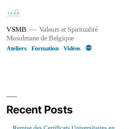
Skip
to
content
VSMB
Valeurs et Spiritualité
Musulmane de Belgique
Ateliers
Formation
Vidéos
Recent Posts
Remise des Certificats Universitaires en