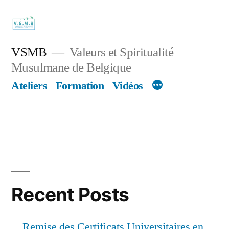
Skip
to
content
VSMB
Valeurs et Spiritualité
Musulmane de Belgique
Ateliers
Formation
Vidéos
Recent Posts
Remise des Certificats Universitaires en