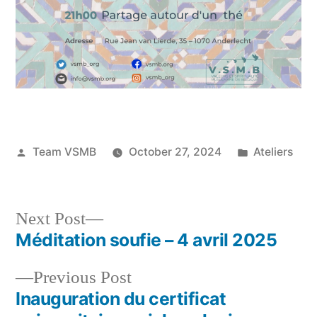
Posted
Posted
Team VSMB
October 27, 2024
Ateliers
by
in
Next
Next Post
post:
Méditation soufie – 4 avril 2025
Post
Previous
Previous Post
navigation
post:
Inauguration du certificat