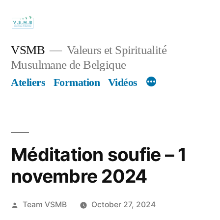
Skip
to
content
VSMB
Valeurs et Spiritualité
Musulmane de Belgique
Ateliers
Formation
Vidéos
Méditation soufie – 1
novembre 2024
Posted
Team VSMB
October 27, 2024
by