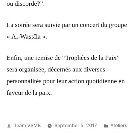
ou discorde?”.
La soirée sera suivie par un concert du groupe
« Al-Wassîla ».
Enfin, une remise de “Trophées de la Paix”
sera organisée, décernés aux diverses
personnalités pour leur action quotidienne en
faveur de la paix.
Posted
Posted
Team VSMB
September 5, 2017
Ateliers
by
in