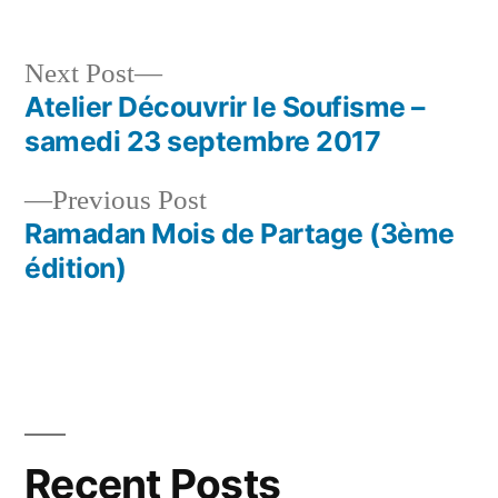
Next
Next Post
post:
Atelier Découvrir le Soufisme –
Post
samedi 23 septembre 2017
navigation
Previous
Previous Post
post:
Ramadan Mois de Partage (3ème
édition)
Recent Posts