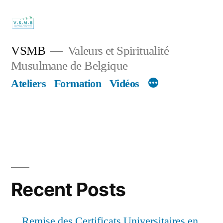
Skip
to
content
VSMB
Valeurs et Spiritualité
Musulmane de Belgique
Ateliers
Formation
Vidéos
Recent Posts
Remise des Certificats Universitaires en