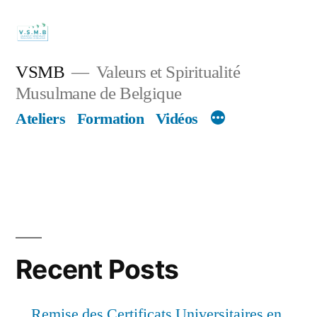
Skip
to
content
VSMB
Valeurs et Spiritualité
Musulmane de Belgique
Ateliers
Formation
Vidéos
Recent Posts
Remise des Certificats Universitaires en