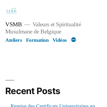
Skip
to
content
VSMB
Valeurs et Spiritualité
Musulmane de Belgique
Ateliers
Formation
Vidéos
Recent Posts
Remise des Certificats Universitaires en