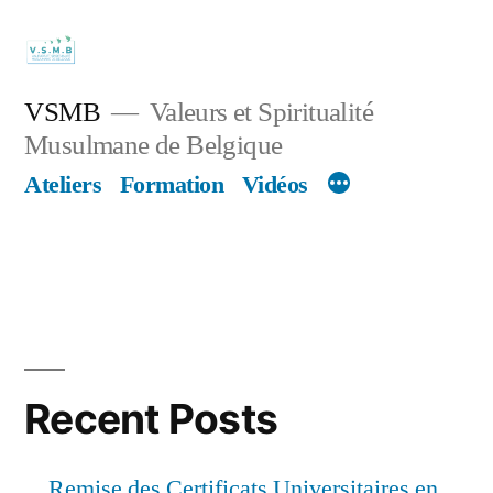
Skip
to
content
VSMB
Valeurs et Spiritualité
Musulmane de Belgique
Ateliers
Formation
Vidéos
Recent Posts
Remise des Certificats Universitaires en