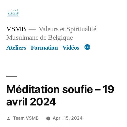
Skip
to
content
VSMB
Valeurs et Spiritualité
Musulmane de Belgique
Ateliers
Formation
Vidéos
Méditation soufie – 19
avril 2024
Posted
Team VSMB
April 15, 2024
by