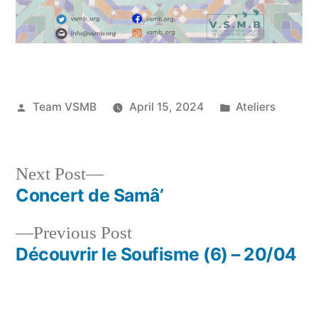
Posted
Posted
Team VSMB
April 15, 2024
Ateliers
by
in
Next
Next Post
post:
Concert de Samâ’
Post
Previous
Previous Post
navigation
post:
Découvrir le Soufisme (6) – 20/04