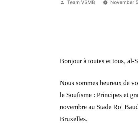
Posted
Team VSMB
November 5
by
Bonjour à toutes et tous, al
Nous sommes heureux de vous 
le Soufisme : Principes et gr
novembre au Stade Roi Bau
Bruxelles.