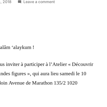
on
, 2018
Leave a comment
Atelier
«
Découvrir
le
Soufisme
:
-Salâm ‘alaykum !
Principes
et
grandes
inviter à participer à l’Atelier « Découvrir
figures
andes figures », qui aura lieu samedi le 10
»
doin Avenue de Marathon 135/2 1020
le
10
novembre
2018