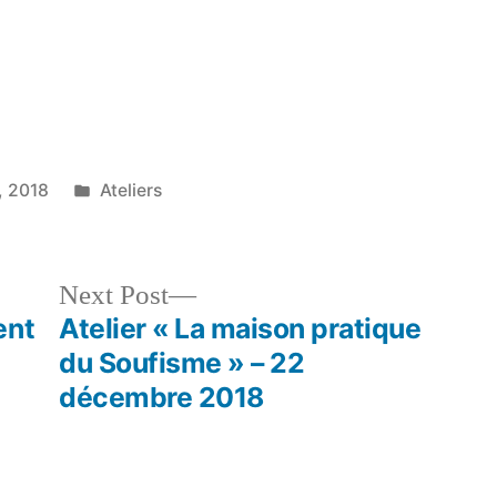
Posted
, 2018
Ateliers
in
Next
Next Post
post:
ent
Atelier « La maison pratique
du Soufisme » – 22
décembre 2018