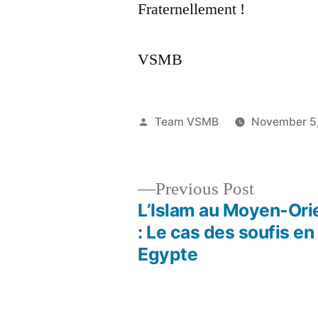
Fraternellement !
VSMB
Posted
Team VSMB
November 5
by
Previous
Previous Post
post:
L’Islam au Moyen-Ori
Post
: Le cas des soufis en
Egypte
navigation