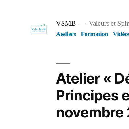
Skip
to
VSMB
Valeurs et Spi
content
Ateliers
Formation
Vidéo
Atelier « D
Principes e
novembre 