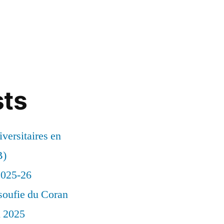
sts
versitaires en
B)
 2025-26
soufie du Coran
l 2025