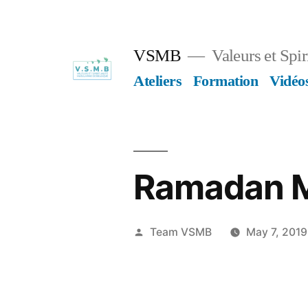
Skip
to
VSMB
Valeurs et Spi
content
Ateliers
Formation
Vidéo
Ramadan Mo
Posted
Team VSMB
May 7, 2019
by