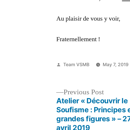
Au plaisir de vous y voir,
Fraternellement !
Posted
Team VSMB
May 7, 2019
by
Previous
Previous Post
post:
Atelier « Découvrir le
Post
Soufisme : Principes 
grandes figures » – 2
navigation
avril 2019