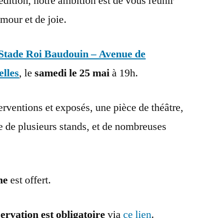
 édition, notre ambition est de vous réunir
mour et de joie.
 Stade Roi Baudouin – Avenue de
lles
, le
samedi le 25 mai
à 19h.
rventions et exposés, une pièce de théâtre,
ce de plusieurs stands, et de nombreuses
ûne
est offert.
ervation est obligatoire
via
ce lien
.