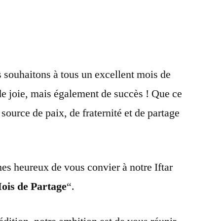
Partage
–
25
mai
2019
 souhaitons à tous un excellent mois de
e joie, mais également de succès ! Que ce
source de paix, de fraternité et de partage
s heureux de vous convier à notre Iftar
is de Partage
“.