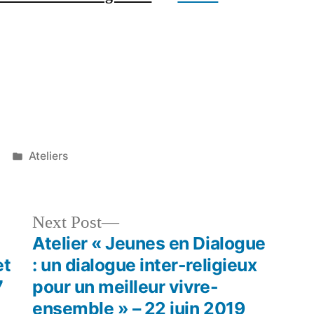
Posted
Ateliers
in
Next
Next Post
post:
Atelier « Jeunes en Dialogue
et
: un dialogue inter-religieux
7
pour un meilleur vivre-
ensemble » – 22 juin 2019