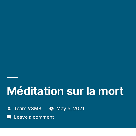
Méditation sur la mort
Posted
Team VSMB
May 5, 2021
by
on
Leave a comment
Méditation
sur