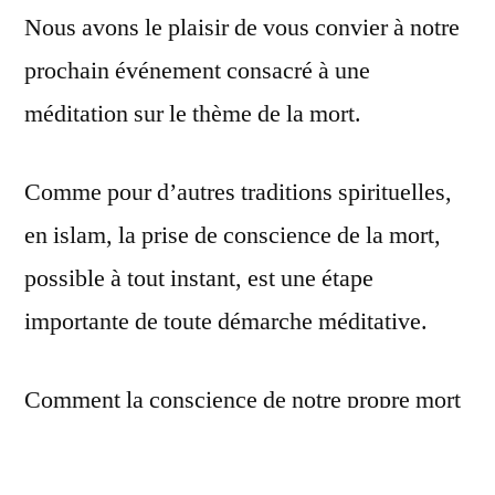
Nous avons le plaisir de vous convier à notre
la
mort
prochain événement consacré à une
méditation sur le thème de la mort.
Comme pour d’autres traditions spirituelles,
en islam, la prise de conscience de la mort,
possible à tout instant, est une étape
importante de toute démarche méditative.
Comment la conscience de notre propre mort
peut-elle nous inciter à vivre notre existence
de manière plus intense ? Quelle signification