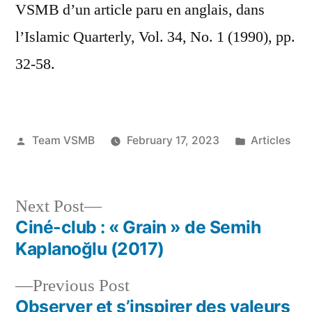
VSMB d’un article paru en anglais, dans
l’Islamic Quarterly, Vol. 34, No. 1 (1990), pp.
32-58.
Posted
Posted
Team VSMB
February 17, 2023
Articles
by
in
Next
Next Post
post:
Ciné-club : « Grain » de Semih
Post
Kaplanoğlu (2017)
navigation
Previous
Previous Post
post:
Observer et s’inspirer des valeurs