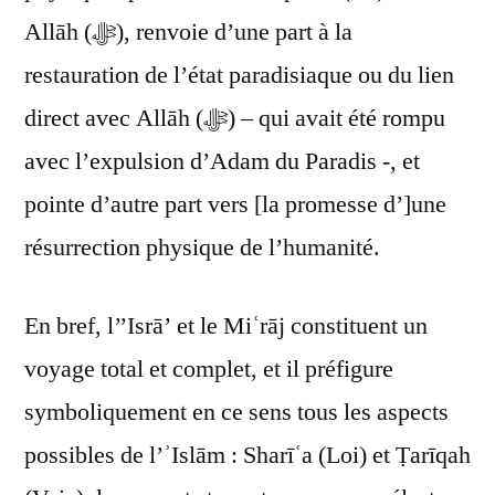
Allāh (ﷻ), renvoie d’une part à la
restauration de l’état paradisiaque ou du lien
direct avec Allāh (ﷻ) – qui avait été rompu
avec l’expulsion d’Adam du Paradis -, et
pointe d’autre part vers [la promesse d’]une
résurrection physique de l’humanité.
En bref, l’’Isrā’ et le Miʿrāj constituent un
voyage total et complet, et il préfigure
symboliquement en ce sens tous les aspects
possibles de l’ʾIslām : Sharīʿa (Loi) et Ṭarīqah