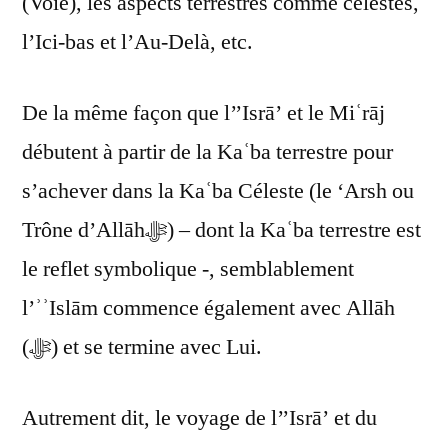
(Voie), les aspects terrestres comme célestes,
l’Ici-bas et l’Au-Delà, etc.
De la même façon que l’’Isrā’ et le Miʿrāj
débutent à partir de la Kaʿba terrestre pour
s’achever dans la Kaʿba Céleste (le ‘Arsh ou
Trône d’Allāhﷻ) – dont la Kaʿba terrestre est
le reflet symbolique -, semblablement
l’ʾʾIslām commence également avec Allāh
(ﷻ) et se termine avec Lui.
Autrement dit, le voyage de l’’Isrā’ et du