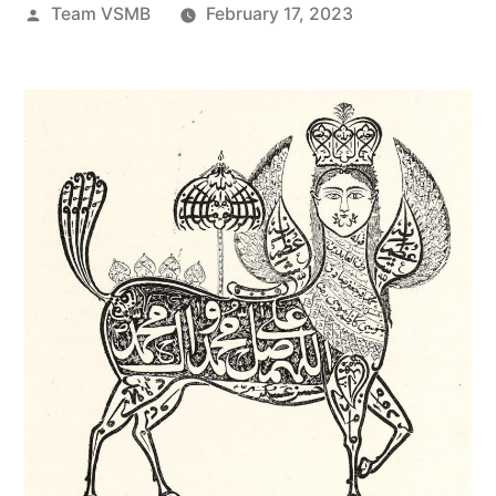
Posted
Team VSMB
February 17, 2023
by