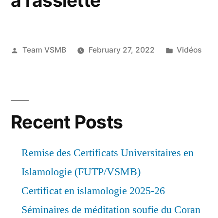
à l’assiette
Posted
Posted
Team VSMB
February 27, 2022
Vidéos
by
in
Recent Posts
Remise des Certificats Universitaires en
Islamologie (FUTP/VSMB)
Certificat en islamologie 2025-26
Séminaires de méditation soufie du Coran