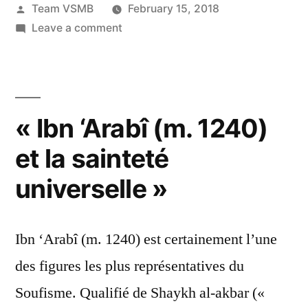
Posted
Team VSMB
February 15, 2018
by
on
Leave a comment
Atelier
Découvrir
le
Soufisme
« Ibn ‘Arabî (m. 1240)
:
24
et la sainteté
février
universelle »
2018
Ibn ‘Arabî (m. 1240) est certainement l’une
des figures les plus représentatives du
Soufisme. Qualifié de Shaykh al-akbar («