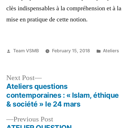
clès indispensables à la compréhension et à la
mise en pratique de cette notion.
Posted
Posted
Team VSMB
February 15, 2018
Ateliers
by
in
Next
Next Post
post:
Ateliers questions
Post
contemporaines : « Islam, éthique
navigation
& société » le 24 mars
Previous
Previous Post
post:
ATELIER QUESTION