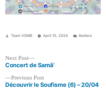
Posted
Posted
Team VSMB
April 15, 2024
Ateliers
by
in
Next
Next Post
post:
Concert de Samâ’
Post
Previous
Previous Post
navigation
post:
Découvrir le Soufisme (6) – 20/04