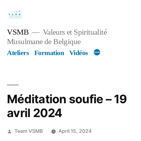
Skip
to
content
VSMB
Valeurs et Spiritualité
Musulmane de Belgique
Ateliers
Formation
Vidéos
Méditation soufie – 19
avril 2024
Posted
Team VSMB
April 15, 2024
by