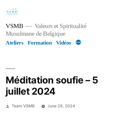
Skip
to
content
VSMB
Valeurs et Spiritualité
Musulmane de Belgique
Ateliers
Formation
Vidéos
Méditation soufie – 5
juillet 2024
Posted
Team VSMB
June 29, 2024
by