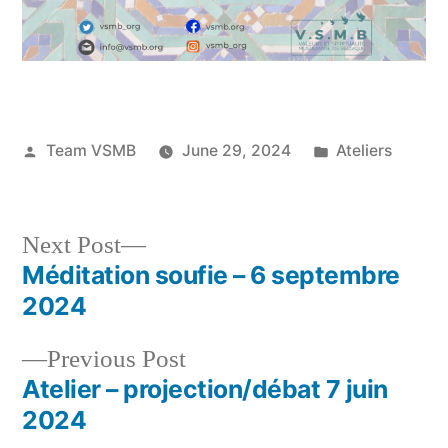
Posted
Posted
Team VSMB
June 29, 2024
Ateliers
by
in
Next
Next Post
post:
Méditation soufie – 6 septembre
Post
2024
navigation
Previous
Previous Post
post:
Atelier – projection/débat 7 juin
2024