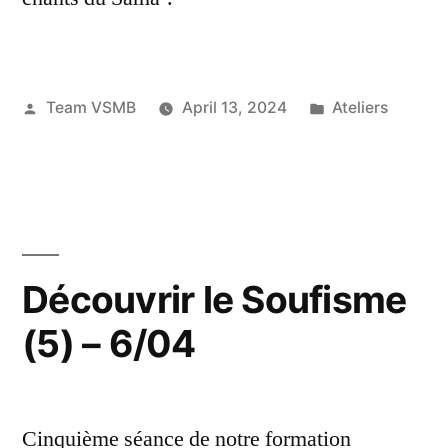
Posted
Posted
Team VSMB
April 13, 2024
Ateliers
by
in
Découvrir le Soufisme
(5) – 6/04
Cinquième séance de notre formation