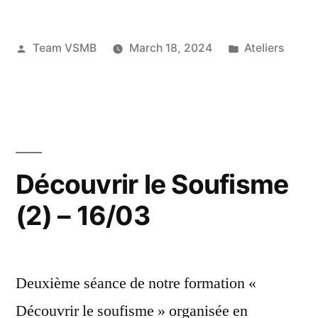
Posted
Posted
Team VSMB
March 18, 2024
Ateliers
by
in
Découvrir le Soufisme
(2) – 16/03
Deuxième séance de notre formation «
Découvrir le soufisme » organisée en