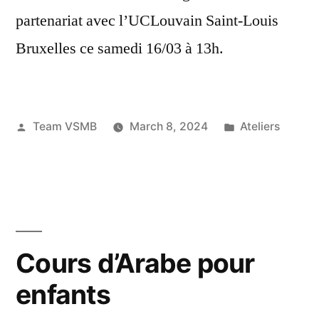
partenariat avec l’UCLouvain Saint-Louis
Bruxelles ce samedi 16/03 à 13h.
Posted
Posted
Team VSMB
March 8, 2024
Ateliers
by
in
Cours d’Arabe pour
enfants