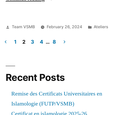
d’Arabe
pour
Posted
Posted
Team VSMB
February 26, 2024
Ateliers
adultes”
by
in
1
2
3
4
…
8
Posts
pagination
Recent Posts
Remise des Certificats Universitaires en
Islamologie (FUTP/VSMB)
Certificat en islamologie 2025-26