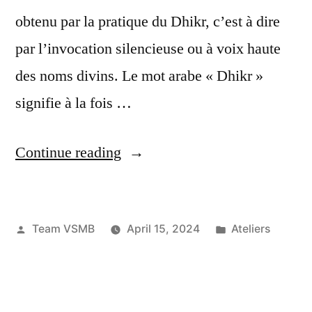
obtenu par la pratique du Dhikr, c’est à dire
par l’invocation silencieuse ou à voix haute
des noms divins. Le mot arabe « Dhikr »
signifie à la fois …
“Méditation
Continue reading
soufie
–
Posted
Posted
Team VSMB
April 15, 2024
Ateliers
19
by
in
avril
2024”