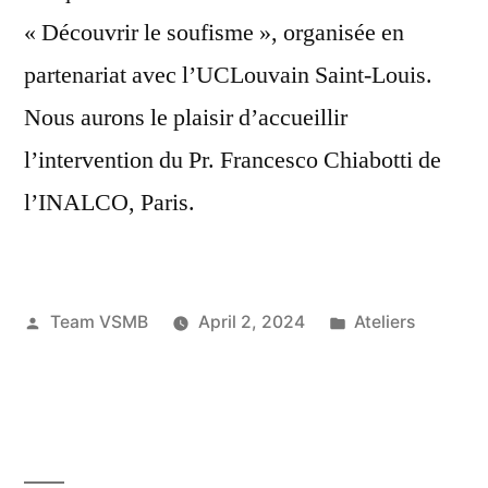
« Découvrir le soufisme », organisée en
partenariat avec l’UCLouvain Saint-Louis.
Nous aurons le plaisir d’accueillir
l’intervention du Pr. Francesco Chiabotti de
l’INALCO, Paris.
Posted
Posted
Team VSMB
April 2, 2024
Ateliers
by
in