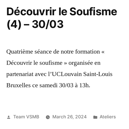
Découvrir le Soufisme
(4) – 30/03
Quatrième séance de notre formation «
Découvrir le soufisme » organisée en
partenariat avec l’UCLouvain Saint-Louis
Bruxelles ce samedi 30/03 à 13h.
Posted
Posted
Team VSMB
March 26, 2024
Ateliers
by
in