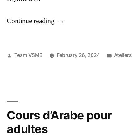
“Méditation
Continue reading
soufie
–
Posted
Posted
Team VSMB
February 26, 2024
Ateliers
1
by
in
mars
2024”
Cours d’Arabe pour
adultes