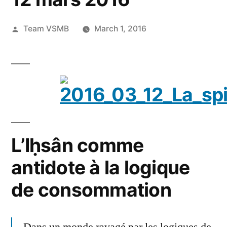
Posted
Team VSMB
March 1, 2016
by
L’Iḥsân comme
antidote à la logique
de consommation