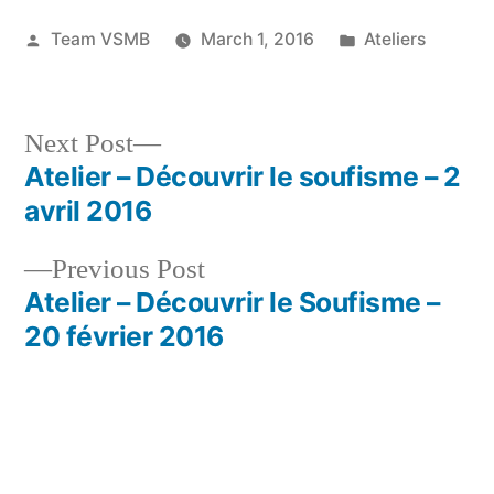
Posted
Posted
Team VSMB
March 1, 2016
Ateliers
by
in
Next
Next Post
post:
Atelier – Découvrir le soufisme – 2
Post
avril 2016
navigation
Previous
Previous Post
post:
Atelier – Découvrir le Soufisme –
20 février 2016