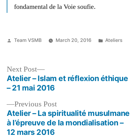
fondamental de la Voie soufie.
Posted
Posted
Team VSMB
March 20, 2016
Ateliers
by
in
Next
Next Post
post:
Atelier – Islam et réflexion éthique
Post
– 21 mai 2016
navigation
Previous
Previous Post
post:
Atelier – La spiritualité musulmane
à l’épreuve de la mondialisation –
12 mars 2016