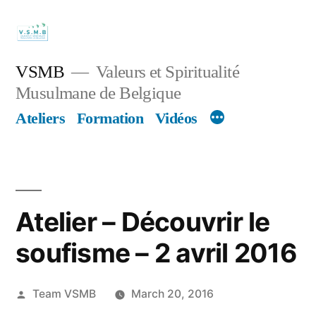
Skip
to
content
VSMB
Valeurs et Spiritualité
Musulmane de Belgique
Ateliers
Formation
Vidéos
Atelier – Découvrir le
soufisme – 2 avril 2016
Posted
Team VSMB
March 20, 2016
by