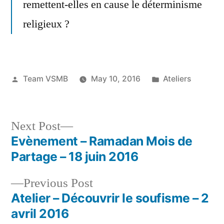
remettent-elles en cause le déterminisme
religieux ?
Posted
Posted
Team VSMB
May 10, 2016
Ateliers
by
in
Next
Next Post
post:
Evènement – Ramadan Mois de
Post
Partage – 18 juin 2016
navigation
Previous
Previous Post
post:
Atelier – Découvrir le soufisme – 2
avril 2016