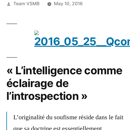
Posted
Team VSMB
May 10, 2016
by
« L’intelligence comme
éclairage de
l’introspection »
L’originalité du soufisme réside dans le fait
que sa doctrine est essentiellement