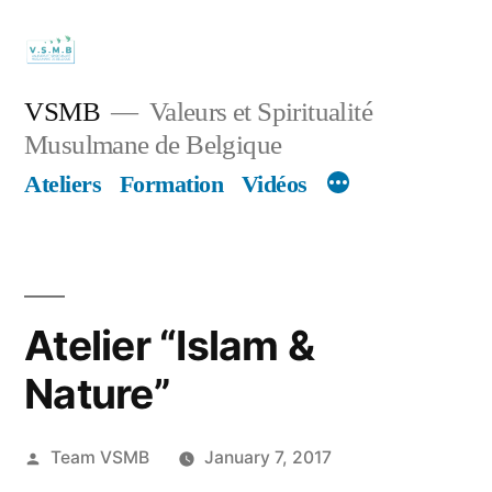
Skip
to
content
VSMB
Valeurs et Spiritualité
Musulmane de Belgique
Ateliers
Formation
Vidéos
Atelier “Islam &
Nature”
Posted
Team VSMB
January 7, 2017
by