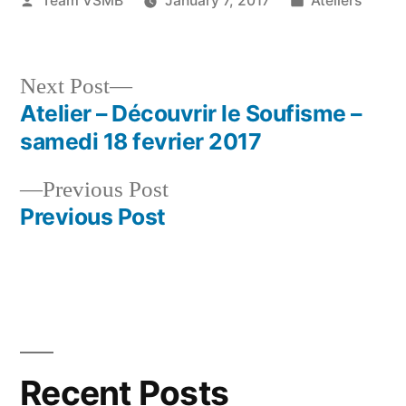
Team VSMB
January 7, 2017
Ateliers
by
in
Next
Next Post
post:
Atelier – Découvrir le Soufisme –
Post
samedi 18 fevrier 2017
navigation
Previous
Previous Post
post:
Previous Post
Recent Posts