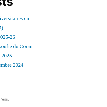
sts
versitaires en
B)
 2025-26
soufie du Coran
l 2025
vembre 2024
ress.