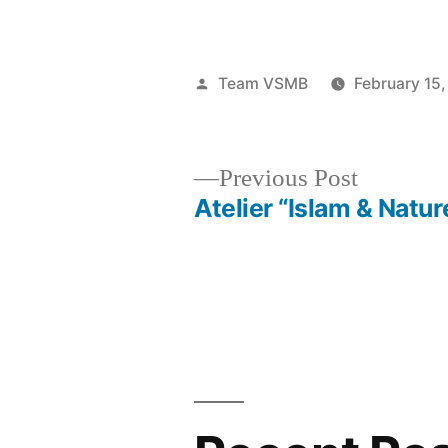
Posted
Team VSMB
February 15,
by
Previous
Previous Post
post:
Atelier “Islam & Natur
Post
navigation