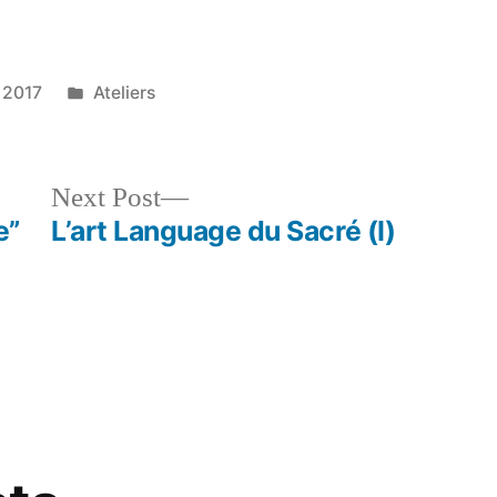
Posted
 2017
Ateliers
in
Next
Next Post
post:
e”
L’art Language du Sacré (I)