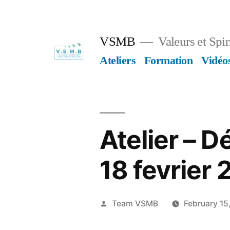
Skip
to
VSMB
Valeurs et Spi
content
Ateliers
Formation
Vidéo
Atelier – D
18 fevrier 
Posted
Team VSMB
February 15
by